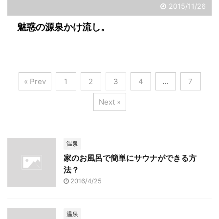
2015/11/26
魅惑の源泉かけ流し。
« Prev
1
2
3
4
…
7
Next »
温泉
家のお風呂で簡単にサウナができる方
法？
2016/4/25
温泉