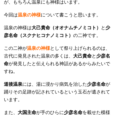
が、もちろん温泉にも神様はいます。
今回は
温泉の神様
について書こうと思います。
温泉の神様は
大己貴命（オオナムチノミコト）
と
少
彦名命（スクナヒコナノミコト）
の二神です。
この二神が
温泉の神様
として祭り上げられるのは、
古代に発見された温泉の多くは、
大己貴命
と
少彦名
命
が発見したと伝えられる神話があるからみたいで
すね。
道後温泉
には、湯に浸かり病気を治した
少彦名命
が
踊りその足跡が記されているという玉石が遺されて
います。
また、
大国主命
が手のひらに
少彦名命
を載せた模様