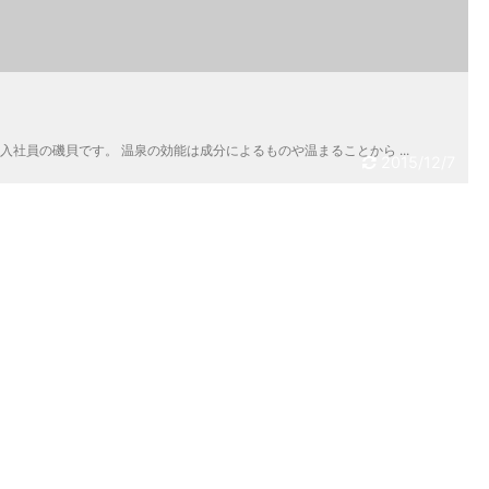
。
社員の磯貝です。 温泉の効能は成分によるものや温まることから ...
2015/12/7