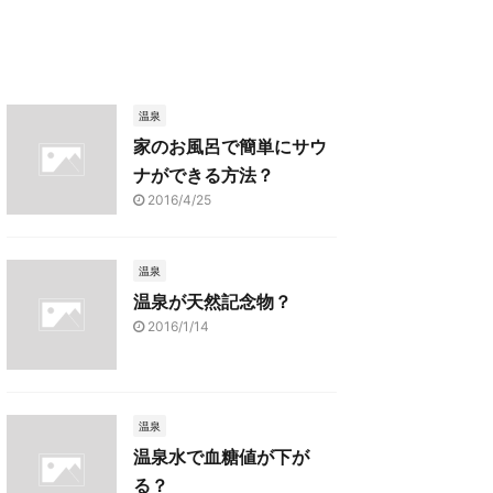
温泉
家のお風呂で簡単にサウ
ナができる方法？
2016/4/25
温泉
温泉が天然記念物？
2016/1/14
温泉
温泉水で血糖値が下が
る？